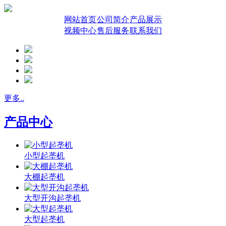
网站首页
公司简介
产品展示
视频中心
售后服务
联系我们
更多..
产品中心
小型起垄机
大棚起垄机
大型开沟起垄机
大型起垄机