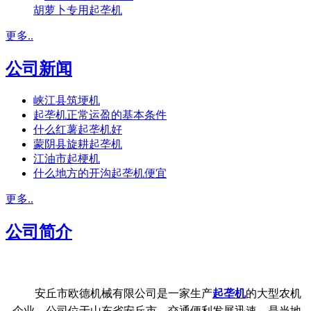
胡萝卜专用起垄机
更多..
公司新闻
峡江县筑埂机
起垄机正常运盈的基本条件
什么红薯起垄机好
蒙阴县旋耕起垄机
江油市起梗机
什么地方的开沟起垄机便宜
更多..
公司简介
安丘市欧德机械有限公司是一家生产
起垄机
的大型农机
企业，公司位于山东省安丘市，交通便利发展迅速，是当地