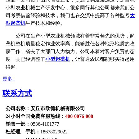
小型农业机械生产研发中心，很多同行其他公司都来我们公
司考察借鉴经验和技术，我们也在交流中提高了各种型号
大
型起垄机
生产技术和经验。
公司在生产小型农业机械领域有着非常领先的优势，起
垄机整机质量稳定作业效率高，能够胜任各种地形地质的收
获工作，省去了大部门人力物力。公司本着对客户负责的态
度，县已经调整了
小型起垄机
，让普通农民都能够买得起用
得起。
更多..
联系方式
公司名称：安丘市欧德机械有限公司
24小时全国免费客服热线：
400-0076-008
销售一部：
0536-4101777
杜经理 手机：
18678029022