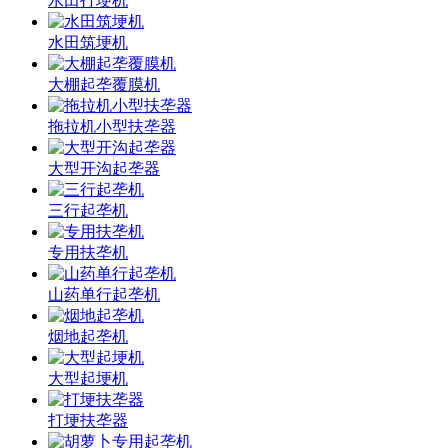
水田打埂机
水田筑埂机
大棚起垄覆膜机
拖拉机小型扶垄器
大型开沟起垄器
三行起垄机
专用扶垄机
山药单行起垄机
烟地起垄机
大型起埂机
打埂扶垄器