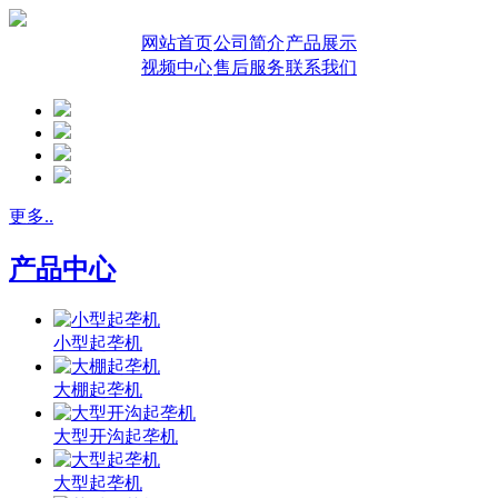
网站首页
公司简介
产品展示
视频中心
售后服务
联系我们
更多..
产品中心
小型起垄机
大棚起垄机
大型开沟起垄机
大型起垄机