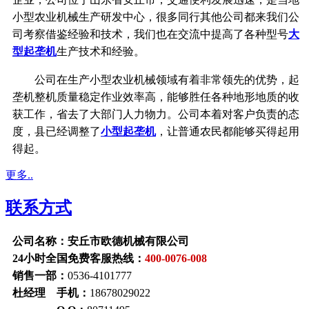
小型农业机械生产研发中心，很多同行其他公司都来我们公
司考察借鉴经验和技术，我们也在交流中提高了各种型号
大
型起垄机
生产技术和经验。
公司在生产小型农业机械领域有着非常领先的优势，起
垄机整机质量稳定作业效率高，能够胜任各种地形地质的收
获工作，省去了大部门人力物力。公司本着对客户负责的态
度，县已经调整了
小型起垄机
，让普通农民都能够买得起用
得起。
更多..
联系方式
公司名称：安丘市欧德机械有限公司
24小时全国免费客服热线：
400-0076-008
销售一部：
0536-4101777
杜经理 手机：
18678029022