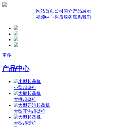
网站首页
公司简介
产品展示
视频中心
售后服务
联系我们
更多..
产品中心
小型起垄机
大棚起垄机
大型开沟起垄机
大型起垄机