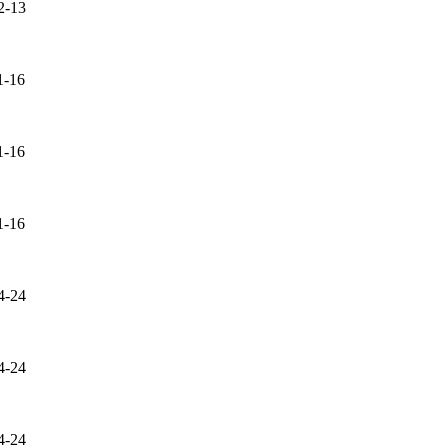
2-13
1-16
1-16
1-16
4-24
4-24
4-24